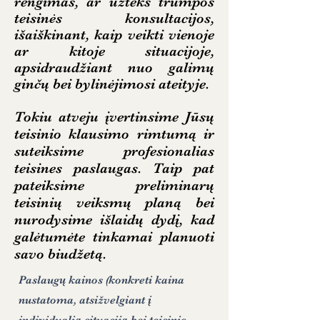
rengim
as, ar užteks trumpos
teisinės konsultacijos,
išaiškinant, kaip veikti vienoje
ar kitoje s
ituacijoje,
apsidraudžiant nuo galimų
ginčų bei bylinėjimosi ateityje.
Tokiu atveju įvertinsime Jūsų
teisinio klausimo rimtumą ir
suteiksime profesionalias
teisines paslaugas. Taip pat
pateiksime preliminarų
teisinių veiksmų planą bei
nurodysime išlaidų dydį, kad
galėtumėte tinkamai planuoti
savo biudžetą.
Paslaugų kainos (konkreti kaina
nustatoma, atsižvelgiant į