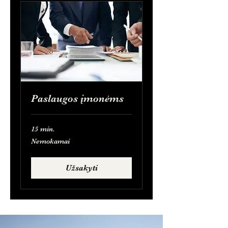
Paslaugos įmonėms
15 min.
Nemokamai
Nemokamai
Užsakyti