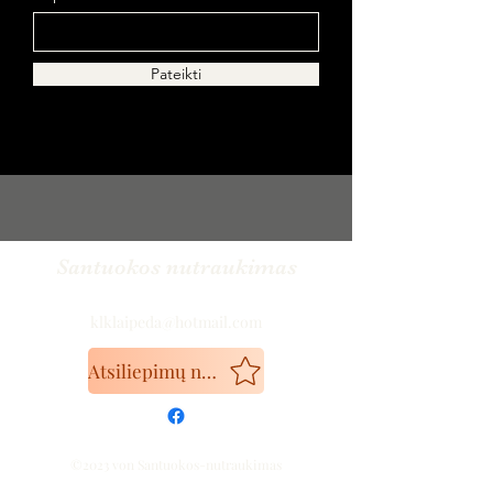
Pateikti
Santuokos nutraukimas
klklaipeda@hotmail.com
Atsiliepimų nuoroda
©2023 von Santuokos-nutraukimas