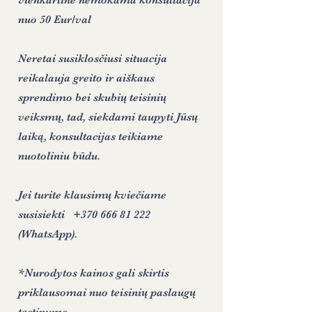
vienkartine nemokama konsultacija
nuo 50 Eur/val
Neretai susiklosčiusi situacija
reikalauja greito ir aiškaus
sprendimo bei skubių teisinių
veiksmų, tad, siekdami taupyti Jūsų
laiką, konsultacijas teikiame
nuotoliniu būdu
.
Jei turite klausimų kviečiame
susisiekti
+370 666 81 222
(WhatsApp).
*Nurodytos kainos gali skirtis
priklausomai nuo teisinių paslaugų