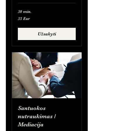
30 min.
35
35 Eur
Eur
Užsakyti
Santuokos
nutraukimas /
Mediacija