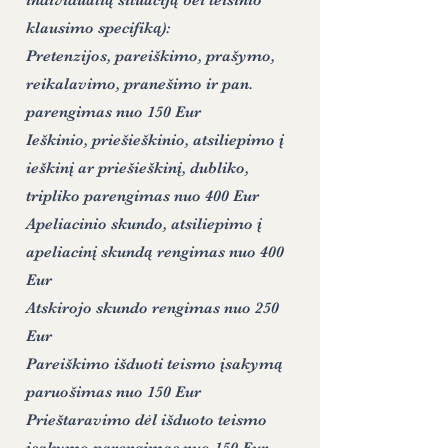
individualią situaciją bei teisinio
klausimo specifiką):
Pretenzijos, pareiškimo, prašymo,
reikalavimo, pranešimo ir pan.
parengimas nuo 150 Eur
Ieškinio, priešieškinio, atsiliepimo į
ieškinį ar priešieškinį, dubliko,
tripliko parengimas nuo 400 Eur
Apeliacinio skundo, atsiliepimo į
apeliacinį skundą rengimas nuo 400
Eur
Atskirojo skundo rengimas nuo 250
Eur
Pareiškimo išduoti teismo įsakymą
paruošimas nuo 150 Eur
Prieštaravimo dėl išduoto teismo