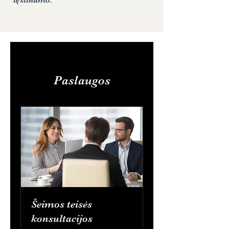
tęstinumo.
Paslaugos
Šeimos teisės
konsultacijos