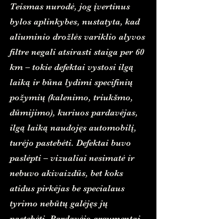
Teismas nurodė, jog įvertinus
bylos aplinkybes, nustatyta, kad
aliuminio drožlės variklio alyvos
filtre negali atsirasti staiga per 60
km – tokie defektai vystosi ilgą
laiką ir būna lydimi specifinių
požymių (kalenimo, triukšmo,
dūmijimo), kuriuos pardavėjas,
ilgą laiką naudojęs automobilį,
turėjo pastebėti. Defektai buvo
paslėpti – vizualiai nesimatė ir
nebuvo akivaizdūs, bet koks
atidus pirkėjas be specialaus
tyrimo nebūtų galėjęs jų
pastebėti. Pardavėjo argumentai