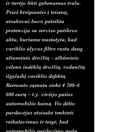
ir turėjo būti gabenamas tralu.
Prieš kreipiantis į teismą,
atsakovui buvo pateikta
pretenzija su serviso patikros
aktu, kuriame nustatyta, kad
variklio alyvos filtre rasta daug
aliuminio drožlių – alkūninio
veleno indėklų drožlių, rodančių
ilgalaikį variklio defektą.
Remonto sąmata siekė 4 700–6
600 eurų – t.y. viršijo paties
automobilio kainą. Vis dėlto
pardavėjas atsisakė tenkinti
reikalavimus ir teigė, kad
automobilis pardavimo metu