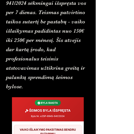
941/2024 sėkmingai išspręsta vos
per 7 dienas. Teismas patvirtino
taikos sutartį be pastabų - vaiko
išlaikymas padidintas nuo 150€
iki 250€ per mėnesį. Šis atvejis
dar kartą įrodo, kad
profesionalus teisinis
atstovavimas užtikrina greitą ir
palankų sprendimą šeimos
bylose.