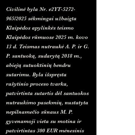
Civilinė byla Nr. e2YT-5272-
965/2025 sėkmingai užbaigta
Klaipėdos apylinkės teismo
Klaipėdos rūmuose 2025 m. kovo
13 d. Teismas nutraukė A. P. ir G.
P. santuoką, sudarytą 2018 m.,
abiejų sutuoktinių bendru
sutarimu. Byla išspręsta
rašytinio proceso tvarka,
patvirtinta sutartis dėl santuokos
nutraukimo pasekmių, nustatyta
nepilnamečio sūnaus M. P.
gyvenamoji vieta su motina ir
patvirtintas 300 EUR mėnesinis