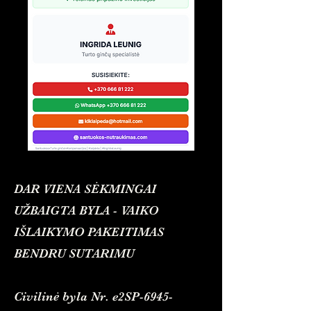
DAR VIENA SĖKMINGAI
UŽBAIGTA BYLA - VAIKO
IŠLAIKYMO PAKEITIMAS
BENDRU SUTARIMU
Civilinė byla Nr. e2SP-6945-