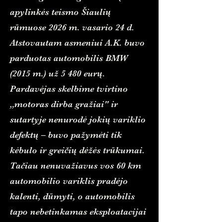
apylinkės teismo Šiaulių
rūmuose 2026 m. vasario 24 d.
Atstovautam asmeniui A.K. buvo
parduotas automobilis BMW
(2015 m.) už 5 480 eurų.
Pardavėjas skelbime tvirtino
„motoras dirba gražiai" ir
sutartyje nenurodė jokių variklio
defektų – buvo pažymėti tik
kėbulo ir greičių dėžės trūkumai.
Tačiau nenuvažiavus vos 60 km
automobilio variklis pradėjo
kalenti, dūmyti, o automobilis
tapo nebetinkamas eksploatacijai