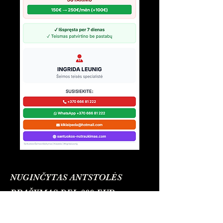
NUGINČYTAS ANTSTOLĖS
PRAŠYMAS DEL 300 EUR
BAUDOS UŽ KIEKVIENĄ DIENĄ