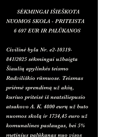
SĖKMINGAI IŠIEŠKOTA
NUOMOS SKOLA - PRITEISTA
6 697 EUR IR PALŪKANOS
Civilinė byla Nr. e2-10319-
841/2025 sėkmingai užbaigta
Šiaulių apylinkės teismo
Radviliškio rūmuose. Teismas
priėmė sprendimą už akių,
kuriuo priteisė iš neatsiliepusio
atsakovo A. K. 4800 eurų už buto
nuomos skolą ir 1734,45 euro už
komunalines paslaugas, bei 5%
metinius palūkanas nuo visos