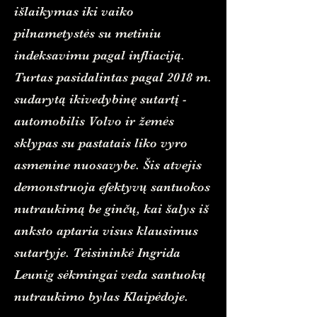
išlaikymas iki vaiko
pilnametystės su metiniu
indeksavimu pagal infliaciją.
Turtas pasidalintas pagal 2018 m.
sudarytą ikivedybinę sutartį -
automobilis Volvo ir žemės
sklypas su pastatais liko vyro
asmenine nuosavybe. Šis atvejis
demonstruoja efektyvų santuokos
nutraukimą be ginčų, kai šalys iš
anksto aptaria visus klausimus
sutartyje. Teisininkė Ingrida
Leunig sėkmingai veda santuokų
nutraukimo bylas Klaipėdoje.