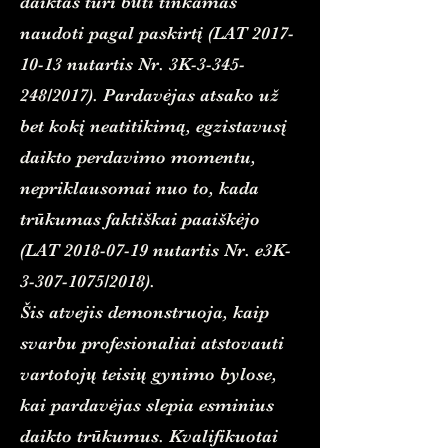
daiktas turi būti tinkamas
naudoti pagal paskirtį (LAT
2017-
10-13
nutartis Nr. 3K-3-345-
248/2017). Pardavėjas atsako už
bet kokį neatitikimą, egzistavusį
daikto perdavimo momentu,
nepriklausomai nuo to, kada
trūkumas faktiškai paaiškėjo
(LAT
2018-07-19
nutartis Nr. e3K-
3-307-1075/2018).
Šis atvejis demonstruoja, kaip
svarbu profesionaliai atstovauti
vartotojų teisių gynimo bylose,
kai pardavėjas slepia esminius
daikto trūkumus. Kvalifikuotai