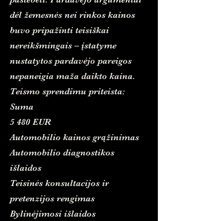
dėl žemesnės nei rinkos kainos
buvo pripažinti teisiškai
nereikšmingais – įstatyme
nustatytos pardavėjo pareigos
nepaneigia maža daikto kaina.
Teismo sprendimu priteista:
Suma
5 480 EUR
Automobilio kainos grąžinimas
Automobilio diagnostikos
išlaidos
Teisinės konsultacijos ir
pretenzijos rengimas
Bylinėjimosi išlaidos