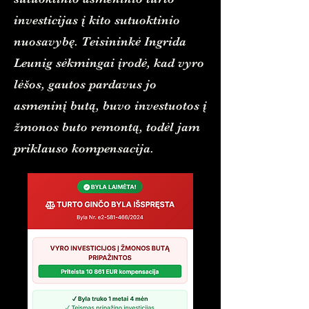
investicijas į kito sutuoktinio
nuosavybę. Teisininkė Ingrida
Leunig sėkmingai įrodė, kad vyro
lėšos, gautos pardavus jo
asmeninį butą, buvo investuotos į
žmonos buto remontą, todėl jam
priklauso kompensacija.