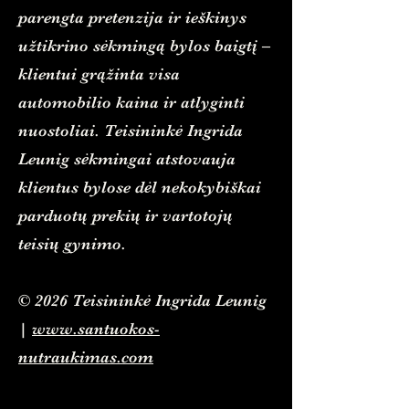
parengta pretenzija ir ieškinys
užtikrino sėkmingą bylos baigtį –
klientui grąžinta visa
automobilio kaina ir atlyginti
nuostoliai. Teisininkė Ingrida
Leunig sėkmingai atstovauja
klientus bylose dėl nekokybiškai
parduotų prekių ir vartotojų
teisių gynimo.
© 2026 Teisininkė Ingrida Leunig
|
www.santuokos-
nutraukimas.com