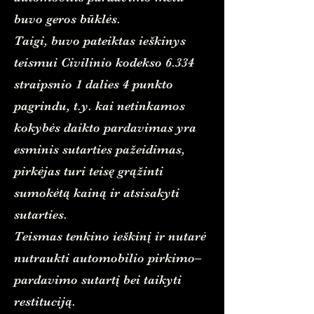
buvo geros būklės.
Taigi, buvo pateiktas ieškinys
teismui Civilinio kodekso 6.334
straipsnio 1 dalies 4 punkto
pagrindu, t.y. kai netinkamos
kokybės daikto pardavimas yra
esminis sutarties pažeidimas,
pirkėjas turi teisę grąžinti
sumokėtą kainą ir atsisakyti
sutarties.
Teismas tenkino ieškinį ir nutarė
nutraukti automobilio pirkimo–
pardavimo sutartį bei taikyti
restituciją.