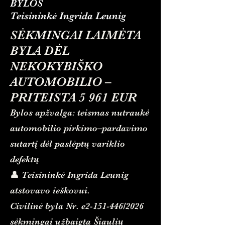
BYLOS
Teisininkė Ingrida Leunig
SĖKMINGAI LAIMĖTA
BYLA DĖL
NEKOKYBIŠKO
AUTOMOBILIO –
PRITEISTA 5 961 EUR
Bylos apžvalga: teismas nutraukė
automobilio pirkimo–pardavimo
sutartį dėl paslėptų variklio
defektų
👤 Teisininkė Ingrida Leunig
atstovavo ieškovui.
Civilinė byla Nr. e2-151-446/2026
sėkmingai užbaigta Šiaulių