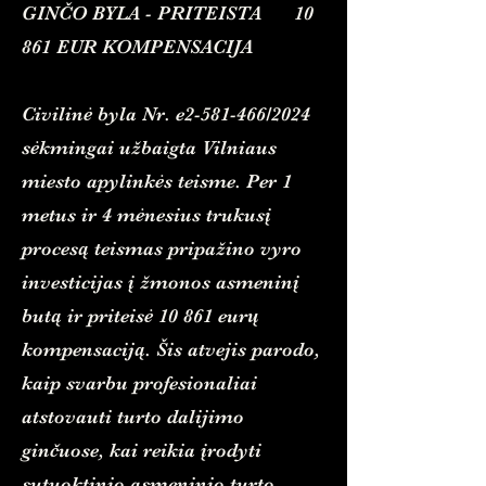
GINČO BYLA - PRITEISTA 10
861 EUR KOMPENSACIJA
Civilinė byla Nr. e2-581-466/2024
sėkmingai užbaigta Vilniaus
miesto apylinkės teisme. Per 1
metus ir 4 mėnesius trukusį
procesą teismas pripažino vyro
investicijas į žmonos asmeninį
butą ir priteisė 10 861 eurų
kompensaciją. Šis atvejis parodo,
kaip svarbu profesionaliai
atstovauti turto dalijimo
ginčuose, kai reikia įrodyti
sutuoktinio asmeninio turto