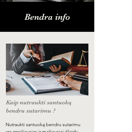
Bendra info
Kaip nutraukti santuoką
bendru sutarimu ?
Nutraukti santuoką bendru sutarimu 
yra greičiausias ir mažiausiai išlaidų 